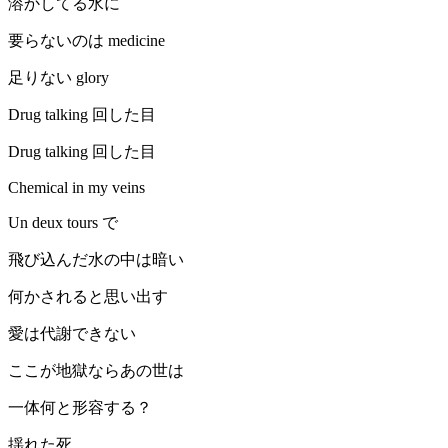
溶かしてる水に
要らないのは medicine
足りない glory
Drug talking 回した目
Drug talking 回した目
Chemical in my veins
Un deux tours で
飛び込んだ水の中は暗い
何かされると思い出す
愛は代謝できない
ここが地獄ならあの世は
一体何と形容する？
揺れた死