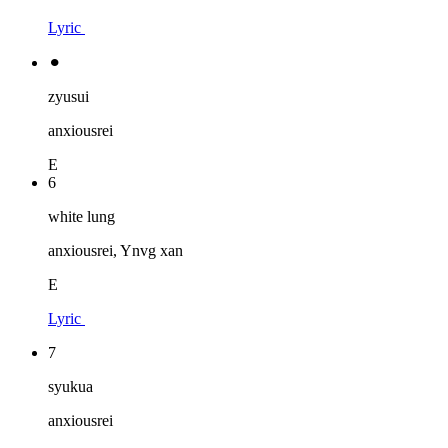
Lyric
⚫︎
zyusui
anxiousrei
E
6
white lung
anxiousrei, Ynvg xan
E
Lyric
7
syukua
anxiousrei