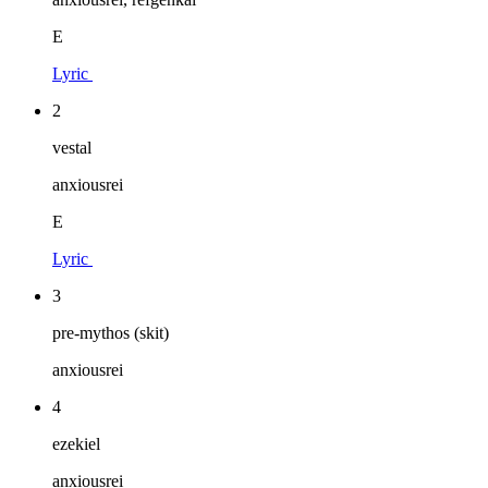
E
Lyric
2
vestal
anxiousrei
E
Lyric
3
pre-mythos (skit)
anxiousrei
4
ezekiel
anxiousrei