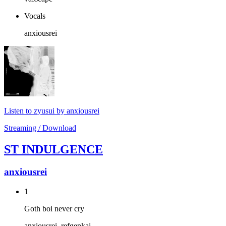
Vocals
anxiousrei
Listen to zyusui by anxiousrei
Streaming / Download
ST INDULGENCE
anxiousrei
1
Goth boi never cry
anxiousrei, refgenkai