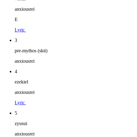
anxiousrei
E
Lyric
3
pre-mythos (skit)
anxiousrei
4
ezekiel
anxiousrei
Lyric
5
zyusui
anxiousrei