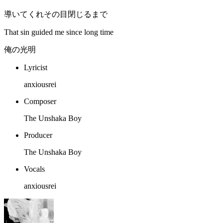
導いてくれその目閉じるまで
That sin guided me since long time
俺の光明
Lyricist
anxiousrei
Composer
The Unshaka Boy
Producer
The Unshaka Boy
Vocals
anxiousrei