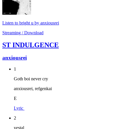
Listen to bright u by anxiousrei
Streaming / Download
ST INDULGENCE
anxiousrei
1
Goth boi never cry
anxiousrei, refgenkai
E
Lyric
2
vestal