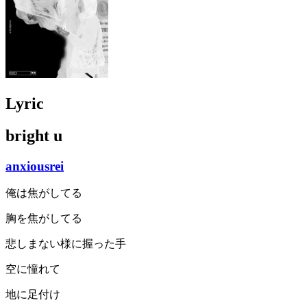
Lyric
bright u
anxiousrei
俺は焦がしてる
胸を焦がしてる
悲しまない様に握った手
空に憧れて
地に足付け