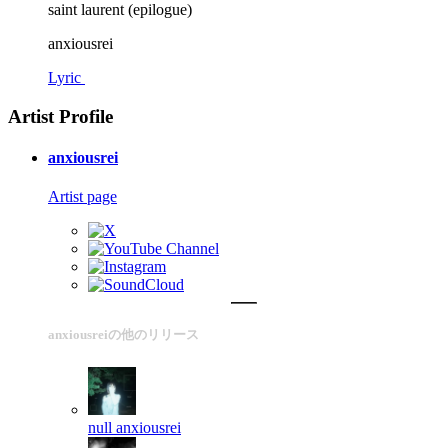
saint laurent (epilogue)
anxiousrei
Lyric
Artist Profile
anxiousrei
Artist page
anxiousreiの他のリリース
null
anxiousrei