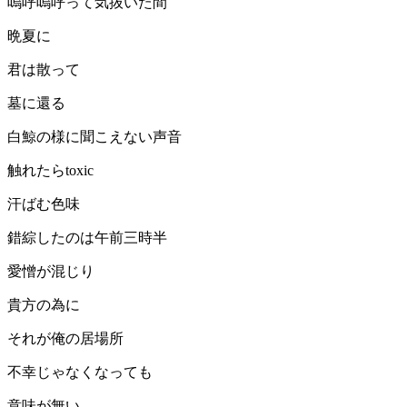
嗚呼嗚呼って気抜いた間
晩夏に
君は散って
墓に還る
白鯨の様に聞こえない声音
触れたらtoxic
汗ばむ色味
錯綜したのは午前三時半
愛憎が混じり
貴方の為に
それが俺の居場所
不幸じゃなくなっても
意味が無い