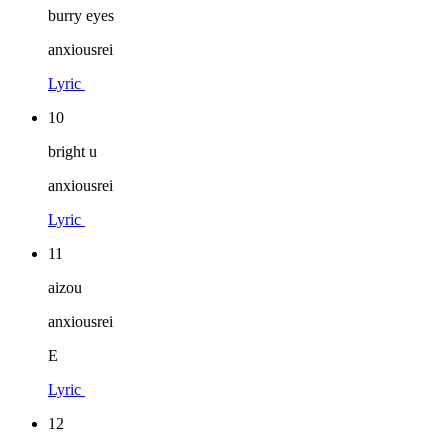
burry eyes
anxiousrei
Lyric
10
bright u
anxiousrei
Lyric
11
aizou
anxiousrei
E
Lyric
12