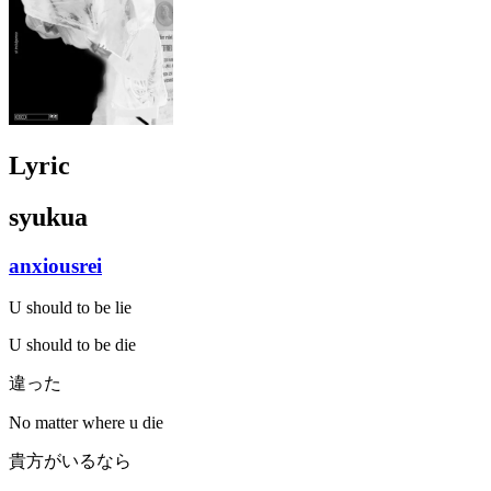
Lyric
syukua
anxiousrei
U should to be lie
U should to be die
違った
No matter where u die
貴方がいるなら